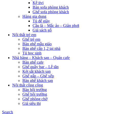
Kệ tivi
Bàn sofa phòng khách
Ghế sofa phòng khách
Hàng gia dụng
Tủ để giày
Cầu là – Mắc áo – Giàn phơi
Giá sách gỗ
Nội thất trẻ em
Ghế trẻ em
Bàn ghế mẫu giáo
Bàn ghế cấp 1,2 tại nhà
Tủ học sinh
Nhà hàng – Khách sạn – Quán cafe
Bàn ghế cafe
Ghế quầy bar – Lễ tân
Két sắt khách sạn
Ghế gấp – Ghế xếp
Bàn ghế khách sạn
Nội thất công cộng
Bàn hội trường
Ghế hội trường
Ghế phòng chờ
Giá siêu thị
Search