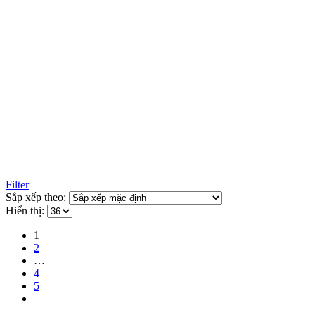
Filter
Sắp xếp theo:
Hiển thị:
1
2
…
4
5