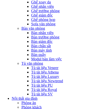
Ghế xoay da
Ghế nhân viên
Ghế trưởng phòng
Ghế giám đốc
Ghế phòng họp
Sofa văn phòng
Bàn văn phòng
Bàn nhân viên
Bàn trưởng phòng
Bàn giám đốc
Bàn chân sắt
Bàn máy tính
Bàn quầy
Modul bàn làm việc
Tủ văn phòng
Tủ tài liệu Veneer
Tủ tài liệu Athena
Tủ tài liệu Luxury
Tủ tài liệu Newtrend
Tủ tài liệu PU
Tủ tài liệu Royal
Tủ tài liệu SV
Nội thất gia đình
Phòng ăn
Phòng khách