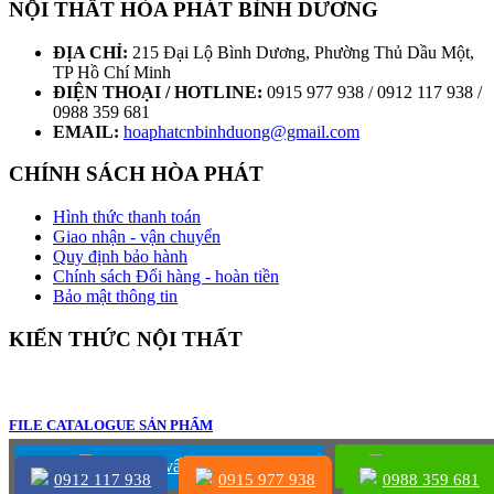
NỘI THẤT HÒA PHÁT BÌNH DƯƠNG
ĐỊA CHỈ:
215 Đại Lộ Bình Dương, Phường Thủ Dầu Một,
TP Hồ Chí Minh
ĐIỆN THOẠI / HOTLINE:
0915 977 938 / 0912 117 938 /
0988 359 681
EMAIL:
hoaphatcnbinhduong@gmail.com
CHÍNH SÁCH HÒA PHÁT
Hình thức thanh toán
Giao nhận - vận chuyển
Quy định bảo hành
Chính sách Đổi hàng - hoàn tiền
Bảo mật thông tin
KIẾN THỨC NỘI THẤT
FILE CATALOGUE SẢN PHẨM
Chat tư vấn sản phẩm
Gọi ngay
0912 117 938
0915 977 938
0988 359 681