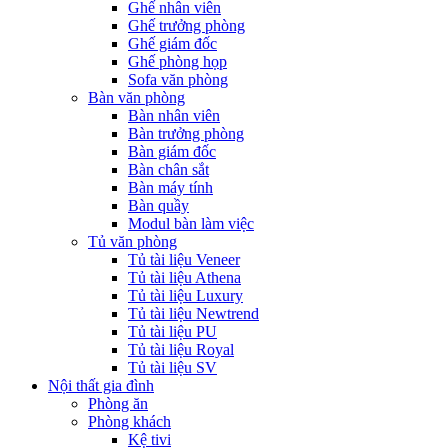
Ghế nhân viên
Ghế trưởng phòng
Ghế giám đốc
Ghế phòng họp
Sofa văn phòng
Bàn văn phòng
Bàn nhân viên
Bàn trưởng phòng
Bàn giám đốc
Bàn chân sắt
Bàn máy tính
Bàn quầy
Modul bàn làm việc
Tủ văn phòng
Tủ tài liệu Veneer
Tủ tài liệu Athena
Tủ tài liệu Luxury
Tủ tài liệu Newtrend
Tủ tài liệu PU
Tủ tài liệu Royal
Tủ tài liệu SV
Nội thất gia đình
Phòng ăn
Phòng khách
Kệ tivi