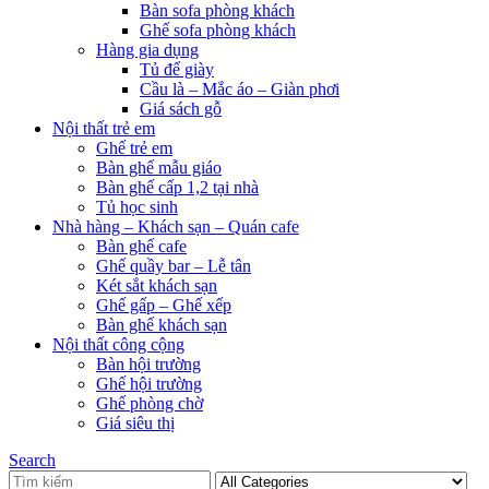
Bàn sofa phòng khách
Ghế sofa phòng khách
Hàng gia dụng
Tủ để giày
Cầu là – Mắc áo – Giàn phơi
Giá sách gỗ
Nội thất trẻ em
Ghế trẻ em
Bàn ghế mẫu giáo
Bàn ghế cấp 1,2 tại nhà
Tủ học sinh
Nhà hàng – Khách sạn – Quán cafe
Bàn ghế cafe
Ghế quầy bar – Lễ tân
Két sắt khách sạn
Ghế gấp – Ghế xếp
Bàn ghế khách sạn
Nội thất công cộng
Bàn hội trường
Ghế hội trường
Ghế phòng chờ
Giá siêu thị
Search